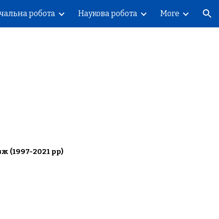
чальна робота
Наукова робота
More
ion
 (1997-2021 рр)