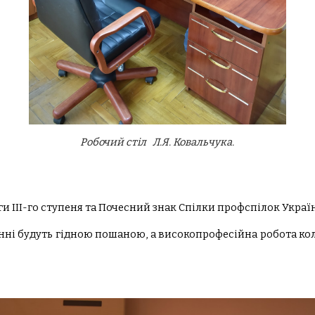
Робочий стіл   Л.Я. Ковальчука.
и ІІІ-го ступеня та Почесний знак Спілки профспілок Украї
вчанні будуть гідною пошаною, а високопрофесійна робота 