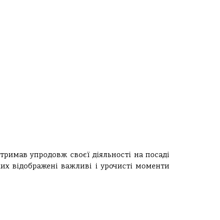
отримав упродовж своєї діяльності на посаді
ких відображені важливі і урочисті моменти