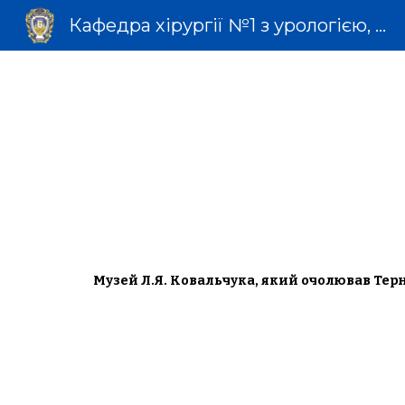
Кафедра хірургії №1 з урологією, малоінвазивною хірургією імені професора Л.Я. Ковальчука
Sk
Музей Л.Я. Ковальчука, який очолював Те