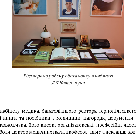
 Відтворено робочу обстановку в кабінеті 
Л.Я.Ковальчука
 кабінету медика, багатолітнього ректора Тернопільськог
і книги та посібники з медицини, нагороди, документи, ф
овальчука, його високі організаторські, професійні якос
боти, доктор медичних наук, професор ТДМУ Олександр Ков