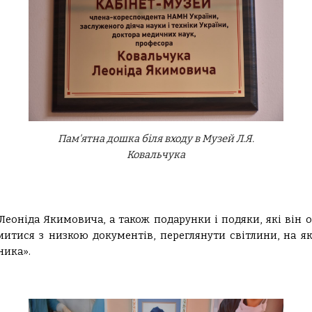
Пам'ятна дошка біля входу в Музей Л.Я. 
Ковальчука
 Леоніда Якимовича, а також подарунки і подяки, які він 
митися з низкою документів, переглянути світлини, на я
ника».