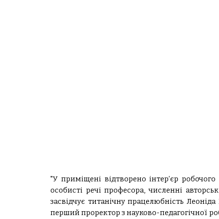
"У приміщені відтворено інтер’єр робочого
особисті речі професора, численні авторськ
засвідчує титанічну працелюбність Леоніда К
перший проректор з науково-педагогічної ро