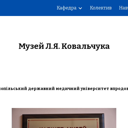
Кафедра
Колектив
Нав
ip to main content
Skip to navigat
Музей Л.Я. Ковальчука
рнопільський державний медичний університет впродовж